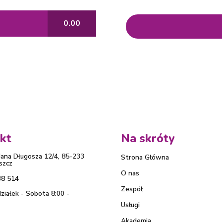
0.00
kt
Na skróty
. Jana Długosza 12/4, 85-233
Strona Główna
szcz
O nas
38 514
Zespół
ziałek - Sobota 8:00 -
Usługi
Akademia