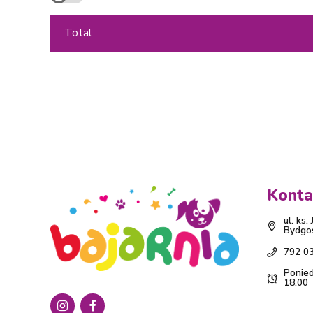
Total
Konta
ul. ks
Bydgo
792 0
Ponied
18.00