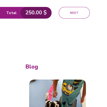
250.00
$
Total
NEXT
Blog
Preferred Service Time