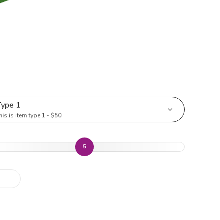
ype 1
his is item type 1 - $50
5